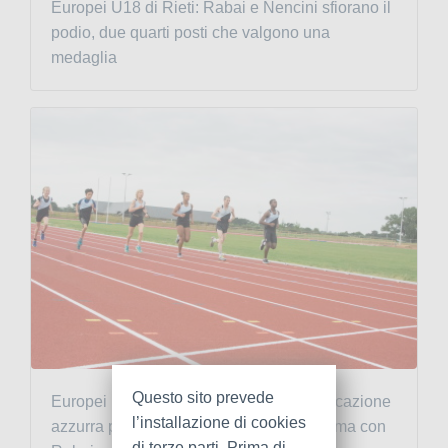
Europei U18 di Rieti: Rabai e Nencini sfiorano il
podio, due quarti posti che valgono una
medaglia
Questo sito prevede
Europei Under 18 di Rieti: doppia convocazione
l’installazione di cookies
azzurra per l'Atletica Grosseto Banca Tema con
di terze parti. Prima di