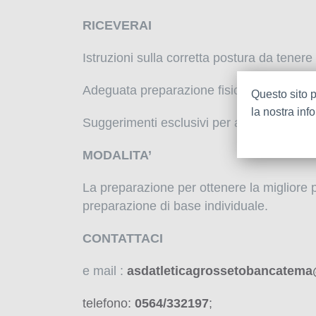
RICEVERAI
Istruzioni sulla corretta postura da tenere 
Adeguata preparazione fisica e tecnica per
Questo sito p
la nostra inf
Suggerimenti esclusivi per affrontare men
MODALITA’
La preparazione per ottenere la migliore p
preparazione di base individuale.
CONTATTACI
e mail :
asdatleticagrossetobancatem
telefono:
0564/332197
;