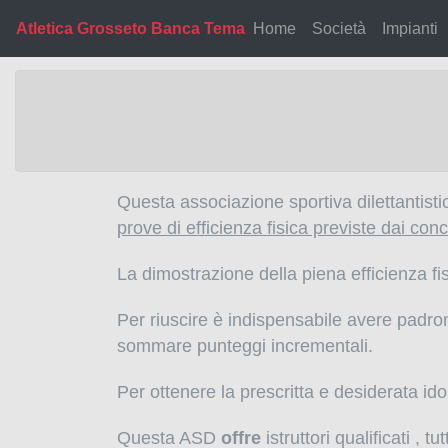
Atletica Grosseto Banca Tema
Home
Società
Impianti
Questa associazione sportiva dilettantisti
prove di efficienza fisica previste dai conco
La dimostrazione della piena efficienza f
Per riuscire è indispensabile avere padro
sommare punteggi incrementali.
Per ottenere la prescritta e desiderata i
Questa ASD
offre
istruttori qualificati , t