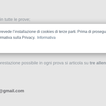
in tutte le prove;
 ogni singola disciplina;
revede l’installazione di cookies di terze parti. Prima di prosegu
ormativa sulla Privacy.
Informativa
talmente e fisicamente tutte le prove.
restazione possibile in ogni prova si articola su
tre all
a@gmail.com