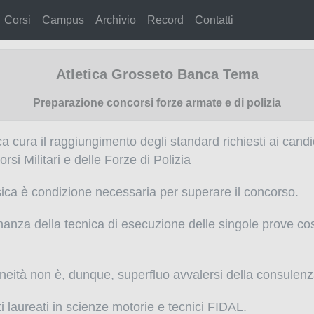
Corsi
Campus
Archivio
Record
Contatti
Atletica Grosseto Banca Tema
Preparazione concorsi forze armate e di polizia
ca cura il raggiungimento degli standard richiesti ai cand
rsi Militari e delle Forze di Polizia
isica è condizione necessaria per superare il concorso.
nanza della tecnica di esecuzione delle singole prove cos
doneità non è, dunque, superfluo avvalersi della consulen
utti laureati in scienze motorie e tecnici FIDAL.