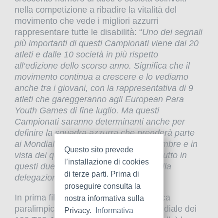
nella competizione a ribadire la vitalità del
movimento che vede i migliori azzurri
rappresentare tutte le disabilità: “
Uno dei segnali
più importanti di questi Campionati viene dai 20
atleti e dalle 10 società in più rispetto
all’edizione dello scorso anno. Significa che il
movimento continua a crescere e lo vediamo
anche tra i giovani, con la rappresentativa di 9
atleti che gareggeranno agli European Para
Youth Games di fine luglio. Ma questi
Campionati saranno determinanti anche per
definire la squadra azzurra che prenderà parte
ai Mondiali di Nuova Delhi a fine settembre e in
Questo sito prevede
vista dei quali i nostri atleti faranno di tutto in
l’installazione di cookies
questi due giorni per essere inseriti della
di terze parti. Prima di
delegazione”.
proseguire consulta la
In prima fila due protagonisti dell’atletica
nostra informativa sulla
paralimpica italiana. La primatista mondiale dei
Privacy.
Informativa