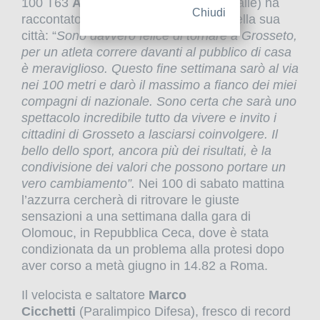
100 T63
Ambra Sabatini
(Fiamme Gialle) ha
Chiudi
raccontato l’emozione di gareggiare nella sua
città: “
Sono davvero felice di tornare a Grosseto,
per un atleta correre davanti al pubblico di casa
è meraviglioso. Questo fine settimana sarò al via
nei 100 metri e darò il massimo a fianco dei miei
compagni di nazionale. Sono certa che sarà uno
spettacolo incredibile tutto da vivere e invito i
cittadini di Grosseto a lasciarsi coinvolgere. Il
bello dello sport, ancora più dei risultati, è la
condivisione dei valori che possono portare un
vero cambiamento”.
Nei 100 di sabato mattina
l’azzurra cercherà di ritrovare le giuste
sensazioni a una settimana dalla gara di
Olomouc, in Repubblica Ceca, dove è stata
condizionata da un problema alla protesi dopo
aver corso a metà giugno in 14.82 a Roma.
Il velocista e saltatore
Marco
Cicchetti
(Paralimpico Difesa), fresco di record