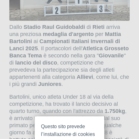
Dallo
Stadio Raul Guidobaldi
di
Rieti
arriva
una preziosa
medaglia d'argento
per
Mattia
Bartolini
ai
Campionati Italiani Invernali di
Lanci 2025
. Il portacolori dell'
Atletica Grosseto
Banca Tema
è secondo nella gara "
Giovanile
"
di
lancio del disco
, competizione che
prevedeva la partecipazione sia degli atleti
appartenenti alla categoria
Allievi
, come lui, che
i più grandi
Juniores
.
Bartolini, unico atleta Under 18 al via della
competizione, ha trovato il lancio decisivo al
quarto turno, quando con l'attrezzo da
1.750kg
,
è arrivato fino a
50.82m
, non lontano dal suo
primato personale di 50.94m stabilito qualche
Questo sito prevede
giorno fa a Livorno. L'atleta classe 2008 è
l’installazione di cookies