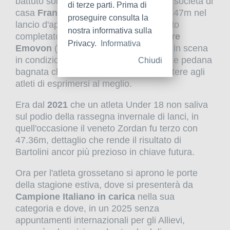
battuto solamente dal portacolori della società di
di terze parti. Prima di
casa
Francesco D'Angelo
(2007), 51.47m nel
proseguire consulta la
lancio d'apertura, mentre il podio è stato
nostra informativa sulla
completato dal 2006
Bryant Nosakhare
Privacy.
Informativa
Emovon
(48.24m) in una gara andata in scena
in condizioni meteo difficili, con freddo e pedana
Chiudi
bagnata che non hanno potuto permettere agli
atleti di esprimersi al meglio.
Era dal
2021
che un atleta Under 18 non saliva
sul podio della rassegna invernale di lanci, in
quell'occasione il veneto Zordan fu terzo con
47.36m, dettaglio che rende il risultato di
Bartolini ancor più prezioso in chiave futura.
Ora per l'atleta grossetano si aprono le porte
della stagione estiva, dove si presenterà da
Campione Italiano in carica
nella sua
categoria e dove, in un 2025 senza
appuntamenti internazionali per gli Allievi,