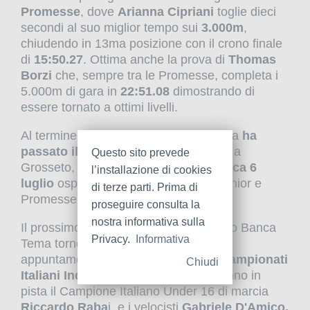
Promesse
, dove
Arianna Cipriani
toglie dieci
secondi al suo miglior tempo sui
3.000m
,
chiudendo in 13ma posizione con il crono finale
di
15:50.27
. Ottima anche la prova di
Thomas
Borzi
che, sempre tra le Promesse, completa i
5.000m di gara in
22:51.08
dimostrando di
essere tornato a ottimi livelli.
Al termine della manifestazione Ancona
ha
passato il testimone virtuale
proprio a
Questo sito prevede
Grosseto, che
da venerdì 4 a domenica 6
l’installazione di cookies
luglio
ospiterà i Campionati Italiani Junior e
di terze parti. Prima di
Promesse, ma questa volta all'aperto.
proseguire consulta la
nostra informativa sulla
Il prossimo weekend l'Atletica Grosseto Banca
Privacy.
Informativa
Tema tornerà ad Ancona per un altro
appuntamento clou della stagione: i
Campionati
Chiudi
Italiani Indoor Allievi
dove scenderanno in
pista il Campione Italiano Under 16 di marcia
Riccardo Raba
i, e i velocisti
Gabriele D'Amico,