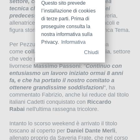
settore, continuerò con la stessa linea
Questo sito prevede
tecnica che è stata impostata dai miei
l’installazione di cookies
predecessori
", queste le parole di Saveria,
di terze parti. Prima di
allenatrice specialista di velocità e ostacoli e
proseguire consulta la
figura storica dell'Atletica Grosseto Banca Tema.
nostra informativa sulla
Privacy.
Informativa
Per Pezzuto è arrivata invece la nomina
come
collaboratore del settore marcia
, settore
Chiudi
che vede come responsabile il
livornese
Massimo Passoni
: "
Continuo con
entusiasmo un lavoro iniziato ormai 8 anni
fa, e che ha portato il nostro comitato a
ottenere grandissime soddisfazioni
", ha
commentato Fabrizio, anche lui reduce dal titolo
italiani Cadetti conquistato con
Riccardo
Rabai
nell'ultima rassegna tricolore.
Intanto lo scorso weekend è arrivato il titolo
toscano al coperto per
Daniel Dante Merli
,
allenato proprio da Saveria Frate, che nel corso