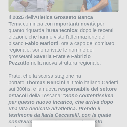
Il
2025
dell'
Atletica Grosseto Banca
Tema
comincia con
importanti novità
per
quanto riguarda l'
area tecnica
: dopo le recenti
elezioni, che hanno visto l'affermazione del
pisano
Fabio Mariotti
, ora a capo del comitato
regionale, sono arrivate le nomine dei
grossetani
Saveria Frate e Fabrizio
Pezzutto
nella nuova struttura regionale.
Frate, che la scorsa stagione ha
portato
Thomas Nencini
al titolo italiano Cadetti
sui 300hs, è la nuova
responsabile del settore
ostacoli
della Toscana: "
Sono contentissima
per questo nuovo incarico, che arriva dopo
una vita dedicata all'atletica. Prendo il
testimone da Ilaria Ceccarelli, con la quale
condivido in pieno la visione di questo