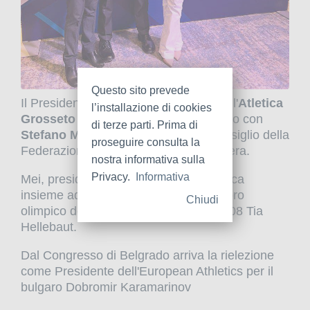
Questo sito prevede
Il Presidente
Adriano Buccelli
e tutta l'
Atletica
l’installazione di cookies
Grosseto Banca Tema
si congratulano con
di terze parti. Prima di
Stefano Mei
, eletto quest'oggi nel consiglio della
proseguire consulta la
Federazione Europea di Atletica Leggera.
nostra informativa sulla
Privacy.
Informativa
Mei, presidente federale, riceve la carica
insieme ad altri 12 consiglieri tra cui l'oro
Chiudi
olimpico del salto in alto a Pechino 2008 Tia
Hellebaut.
Dal Congresso di Belgrado arriva la rielezione
come Presidente dell'European Athletics per il
bulgaro Dobromir Karamarinov