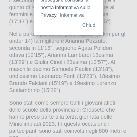
il secondo posto di Paolo Pifferi (26’44”) e il
quinto di Nicolas Nencini (30’48”) mentre al
nostra informativa sulla
femminile sui 3 km Alice Pantalei è sesta
Privacy.
Informativa
(17’43”) e Greta Vagaggini ottava (18’15”).
Chiudi
Nelle partecipatissime gare ragazzi (2 km per gli
under 14) la migliore è Arianna Pezzuto,
seconda in 11’16”, seguono Agata Polidori
ottava (12’15”), Arianna Lambardi 18esima
(13’29”) e Giulia Cinelli 28esima (13’57”). Al
maschile decimo Samuele Paolini (13’18”),
undicesimo Leonardo Fonti (13’23”), 18esimo
Brando Falciani (15’19”) e 19esimo Lorenzo
Scalambrino (15’28”).
Sono stati come sempre tanti i giovani atleti
delle scuole della provincia di Grosseto che
hanno preso parte alla terza giornata delle
Miniolimpiadi 2023. In questa occasione i
partecipanti sono stati coinvolti negli 800 metri e