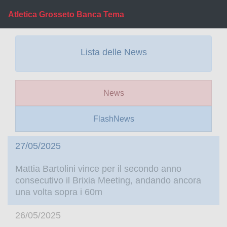
Atletica Grosseto Banca Tema
Lista delle News
News
FlashNews
27/05/2025
Mattia Bartolini vince per il secondo anno
consecutivo il Brixia Meeting, andando ancora
una volta sopra i 60m
26/05/2025